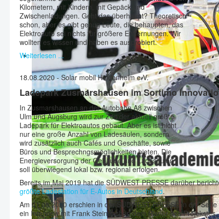
Kilometern, mit Kindern, mit Gepäck und
Zwischenladungen. Geht das überhaupt? Theoretisch
schon, aber es gibt genug Leute, die behaupten, das
Elektroauto sei nichts für größere Entfernungen. Wir
wollten es wissen und haben es ausprobiert.
Weiterlesen ...
18.08.2020 - Solar mobil Heidenheim e.V.
Ladepark Zusmarshausen im Sortimo Innovatio
In Zusmarshausen an der Autobahn A8 zwischen
Ulm und Augsburg wird zur Zeit der aktuell größte
Ladepark für Elektroautos gebaut. Aber es ist nicht
nur eine große Anzahl von Ladesäulen, sondern
wird zusätzlich auch Cafés und Geschäfte, sowie
Büros und Besprechngsmöglichkeiten bieten. Die
Energieversorgung der Gebäude und Ladesäulen
soll überwiegend lokal bzw. regional erfolgen.
Bereits im Mai 2019 hat die SÜDWEST PRESSE darüber bericht
größte Ladestation für E-Autos in Deutschland
.
Am 01.08.2020 erschien in der SÜDWEST PRESSE in der Serie "N
ein Interview mit Frank Steinbacher, dem Planer des Projekstes,