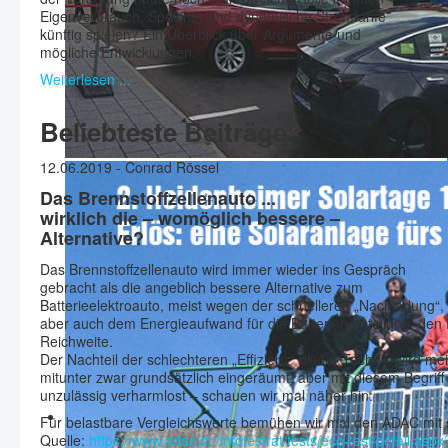
Eigenverbrauch, Speicher und dynamische Stromtarife
künftig spielen? Ein Überblick über Argumente und
mögliche Entwicklungen.
Weiterlesen ...
Beliebteste Beiträge
12.06.2019 - Conrad Rössel
Das Brennstoffzellenauto ...
wirklich die – womöglich bessere –
Alternative?
Das Brennstoffzellenauto wird immer wieder ins Gespräch
gebracht als die angeblich bessere Alternative zum
Batterieelektroauto, meist wegen der schnelleren „Nachladung“,
aber auch dem Energieaufwand für die Batterieherstellung, den
Reichweite.
Der Nachteil der schlechteren „Effizienz“ dieser Technik wird me
mitunter zwar grundsätzlich eingeräumt, aber mit diesem Begriff
unzulässig verharmlost – schauen wir mal näher hin:
Für belastbare Vergleichswerte bemühen wir mal den ADAC mit 
Quelle:
https://www.adac.de/infotestrat/tests/eco-test/detail.a