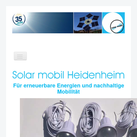
Toggle
Navigation
Home
Themen
Für erneuerbare Energien und nachhaltige
Mobilität
Verein
Videos
Kontakt
Suche