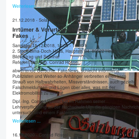
Weiterlesen ...
21.12.2018 - Solar mobil Heidenheim e.V.
Irrtümer & Vorurteile über Elektrofahrzeuge - F
Fakes
Samstag, 15.12.2018, 14:00 - 16:30 h
2. Stock Elma-Doch-Haus, Hauptstr. 34, 89522 Heidenheim
Bildvortrag und Seminar
Referent Dipl. Ing. Conrad Rössel
abwertende Gerüchte, FakeNews, schlecht informierte
Publizisten und Weiter-so-Anhänger verbreiten einen irren
Strauß von Halbwahrheiten, Missverständnissen, auch gezielte
Falschmeldungen und Lügen über alles, was mit der
Elektromobilität zu tun hat.
Dipl.-Ing. Conrad Rössel hat im Rahmen seiner
Lehrverpflichtung an der Hochschule Ulm die gängigen Nachricht
untersucht und einem Faktencheck unterzogen.
Weiterlesen ...
16.12.2020 - Conrad Rössel