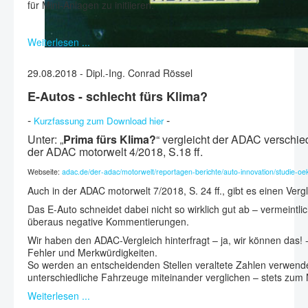
für Mini-Anlagen zu initiieren.
Weiterlesen ...
29.08.2018 - Dipl.-Ing. Conrad Rössel
E-Autos -
schlech
t
fürs Klima?
-
-
Kurzfassung zum Download hier
Unter: „
Prima fürs Klima?
“ vergleicht der ADAC verschie
der ADAC motorwelt 4/2018, S.18 ff.
Webseite:
adac.de/der-adac/motorwelt/reportagen-berichte/auto-innovation/studie-oe
Auch in der ADAC motorwelt 7/2018, S. 24 ff., gibt es einen Vergl
Das E-Auto schneidet dabei nicht so wirklich gut ab – vermeintl
überaus negative Kommentierungen.
Wir haben den ADAC-Vergleich hinterfragt – ja, wir können das! 
Fehler und Merkwürdigkeiten.
So werden an entscheidenden Stellen veraltete Zahlen verwende
unterschiedliche Fahrzeuge miteinander verglichen – stets zum 
Weiterlesen ...