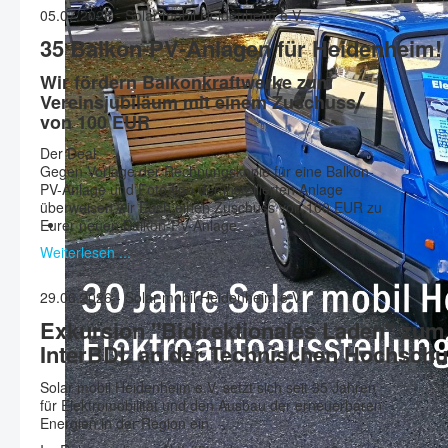
05.07.2026 - Solar mobil Heidenheim e.V.
35 Balkon-PV-Anlagen für Heidenheim!
Wir fördern Balkonkraftwerke zum
Vereinsjubiläum mit einem Zuschuss
von 100 EUR
Der Deal:
Gegen Vorlage der Rechnungskopie für eine Balkon-
PV-Anlage und Foto von der installierten Anlage
überweisen wir Euch einen Zuschuss von 100 EUR zu
Eurer neuen Balkon-PV-Anlage.
Weiterlesen ...
29.06.2026 - Solar mobil Heidenheim e.V.
Exkursion "Bidirektionales Laden" zum
InterBDL an der Technischen Hochschu
Solar mobil Heidenheim e.V. setzt sich seit 35 Jahren
für Elektromobilität und den Ausbau der erneuerbaren
Energien in der Region ein.