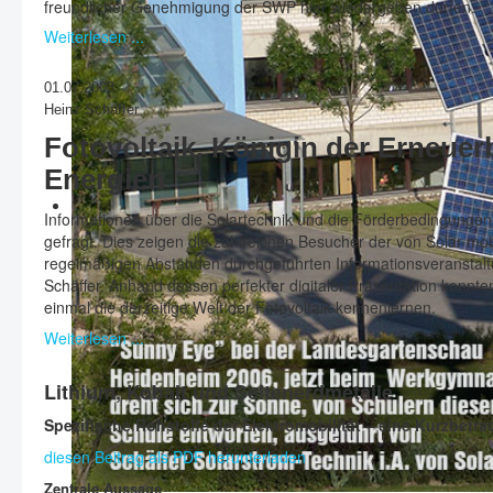
freundlicher Genehmigung der SWP hier wiedergeben dürfen.
Weiterlesen ...
0
1.07.2003
Heinz Schäffer
Fotovoltaik, Königin der Erneuer
Energien
Informationen über die Solartechnik und die Förderbedingungen
gefragt. Dies zeigen die zahlreichen Besucher der von Solar mo
regelmäßigen Abständen durchgeführten Informationsveranstalt
Schäffer. Anhand dessen perfekter digitaler Präsentation konnte
einmal die derzeitige Welt der Fotovoltaik kennenlernen.
Weiterlesen ...
Lithium, Kobalt und Seltenerdmetalle
Spezifische Rohstoffe der Elektromobilität – eine Kurzbetr
diesen Beitrag als PDF herunterladen
Zentrale Aussage