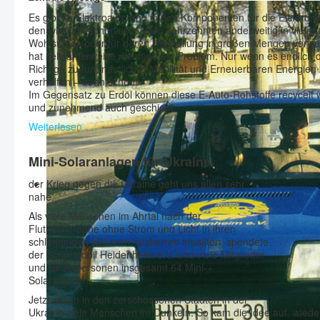
Es gibt im Elektroauto und in den Komponenten für die Elektromob
den wir nicht schon seit vielen Jahrzehnten anderweitig in viele
Wohlstands oder für deren Herstellung in großen Mengen verw
hat seltsamerweise niemand ein Problem. Nur wenn es endlich 
Richtige zu tun, nämlich E-Mobilität und Erneuerbaren Energie
verhelfen – dann schon!
Im Gegensatz zu Erdöl können diese E-Auto-Rohstoffe recycelt
und zunehmend auch geschieht.
Weiterlesen ...
Mini-Solaranlagen für Ukraine
der Krieg gegen die Ukraine geht uns allen sehr
nahe.
Als viele Menschen im Ahrtal nach der
Flutkatastrophe ohne Strom und Licht in ihren
schlammigen Häusern ausharren mussten, spendete
der Solar mobil Heidenheim e.V. und viele Mitglieder
und Einzelpersonen insgesamt 64 Mini-
Solaranlagen.
Jetzt sitzen in den zerschossenen Städten in der
Ukraine viele Menschen im Dunkeln. So kam die Idee auf, wied