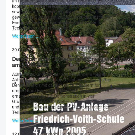
Im Rahmen dieser Aktivitäten besuchte eine 18-
köpfige Gruppe Interessierter (darunter Mitglieder
sowie über eine Pressemitteilung aufmerksam
gewordene Bürger) am 26. Juni 2026 das Institut für
Energietechnik und Energiewirtschaft an der
Technischen Hochschule Ulm.
Weiterlesen ...
30.04.2026 - Solar mobil Heidenheim e.V.
Demonstration "Erneuerbare Energien verteidi
am 18.04.2026
Acht Frauen und Männer aus Heidenheim folgten dem
Aufruf des Solar mobil zur Teilnahme an der großen
Demonstration mit ca. 18.000 Teilnehmern für
erneuerbare Energien in München. Es war ein sehr
ernster Anlass für die Demonstration in vier
Großstädten, aber das Wetter in München war herrlich
und es war eine ausgelassene Stimmung unter den
Teilnehmern.
Weiterlesen ...
12.04.2026 - Solar mobil Heidenheim e.V.