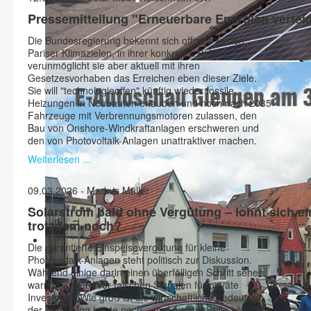
Pressemitteilung "Erneuerbare Energien vertei
Die Bundesregierung bekennt sich offiziell zu den
Pariser Klimazielen, in ihrer konkreten Politik
verunmöglicht sie aber aktuell mit ihren
Gesetzesvorhaben das Erreichen eben dieser Ziele.
Sie will "technologieoffen" künftig wieder fossile
Heizungen in Neubauten erlauben und noch nach 2035
Fahrzeuge mit Verbrennungsmotoren zulassen, den
Bau von Onshore-Windkraftanlagen erschweren und
den von Photovoltaik-Anlagen unattraktiver machen.
Weiterlesen ...
09.03.2026 - Markus Müller
Solarstrom bald ohne Vergütung – lohnt sich e
trotzdem noch?
Die garantierte Einspeisevergütung für kleine
Photovoltaik-Anlagen steht politisch zur Diskussion.
Während einige darin einen überfälligen Schritt sehen,
warnen andere vor falschen Signalen für private
Investoren. Wie groß ist die wirtschaftliche Bedeutung
der Vergütung heute noch – und welche Rolle könnten