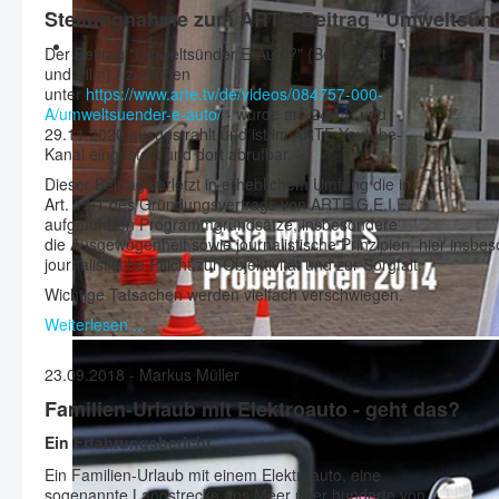
Stellungnahme zum ARTE-Beitrag "Umweltsünd
Der Beitrag "Umweltsünder E-Auto?" (Begleittext
und Film) - zu finden
unter
https://www.arte.tv/de/videos/084757-000-
A/umweltsuender-e-auto/
- wurde am 24.11. und
29.11.2020 ausgestrahlt und ist im ARTE Youtube-
Kanal eingestellt und dort abrufbar.
Dieser Beitrag verletzt in erheblichem Umfang die in
Art. 19.1 des Gründungsvertrags von ARTE G.E.I.E.
aufgeführten Programmgrundsätze, insbesondere
die Ausgewogenheit sowie journalistische Prinzipien, hier insbe
journalistische Pflicht zur Objektivität und zur Sorgfalt.
Wichtige Tatsachen werden vielfach verschwiegen.
Weiterlesen ...
23.09.2018 - Markus Müller
Familien-Urlaub mit Elektroauto - geht das?
Ein Erfahrungsbericht
Ein Familien-Urlaub mit einem Elektroauto, eine
sogenannte Langstrecke ans Meer über hunderte von